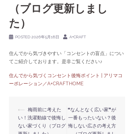
（ブログ更新しまし
た）
POSTED
2026年5月18日
A+CRAFT
住んでから気づきやすい「コンセントの盲点」につい
てご紹介しております。是非ご覧ください♪
住んでから気づくコンセント後悔ポイント | アリマコ
ーポレーション／A+CRAFTHOME
Post
⟵
梅雨前に考えた
❝なんとなく広い家❞が
navigation
い！洗濯動線で後悔し
一番もったいない？後
ない家づくり（ブログ
悔しない広さの考え方
更新しました）
（ブログ更新しまし