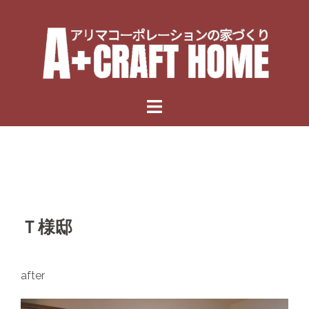
Skip
to
content
Ｔ様邸
after