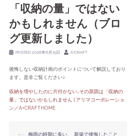
「収納の量」ではない
かもしれません（ブロ
グ更新しました）
POSTED
2026年6月15日
A+CRAFT
後悔しない収納計画のポイントについて解説しており
ます。是非ご覧ください♪
収納を増やしたのに片付かない…その原因は「収納の
量」ではないかもしれません | アリマコーポレーショ
ン／A+CRAFTHOME
Post
⟵
梅雨の時期に多い
新築で後悔したこと